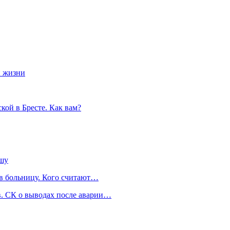
й жизни
кой в Бресте. Как вам?
ышу
 в больницу. Кого считают…
. СК о выводах после аварии…