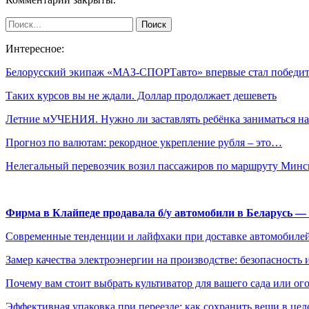
Интересное:
Белорусский экипаж «МАЗ-СПОРТавто» впервые стал побед
Таких курсов вы не ждали. Доллар продолжает дешеветь
Летние мУЧЕНИЯ. Нужно ли заставлять ребёнка заниматься 
Прогноз по валютам: рекордное укрепление рубля – это…
Нелегальный перевозчик возил пассажиров по маршруту Мин
Фирма в Клайпеде продавала б/у автомобили в Беларусь 
Современные тенденции и лайфхаки при доставке автомобилей
Замер качества электроэнергии на производстве: безопасность 
Почему вам стоит выбрать культиватор для вашего сада или ог
Эффективная упаковка при переезде: как сохранить вещи в цел