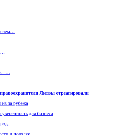
ителем…
на…
ск –…
— правоохранители Литвы отреагировали
 из-за рубежа
и уверенность для бизнеса
орода
ости и порядке