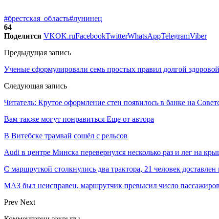
#брестская_область
#лунинец
64
Поделится
VK
OK.ru
Facebook
Twitter
WhatsApp
Telegram
Viber
Предыдущая запись
Ученые сформулировали семь простых правил долгой здорово
Следующая запись
Читатель: Крутое оформление стен появилось в банке на Советс
Вам также могут понравиться
Еще от автора
В Витебске трамвай сошёл с рельсов
Audi в центре Минска перевернулся несколько раз и лег на кр
С маршруткой столкнулись два трактора, 21 человек доставлен
МАЗ был неисправен, маршрутчик превысил число пассажиров
Prev
Next
Комментарии закрыты.