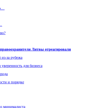
мо…
т…
лю?
— правоохранители Литвы отреагировали
 из-за рубежа
и уверенность для бизнеса
орода
ости и порядке
го минималиста