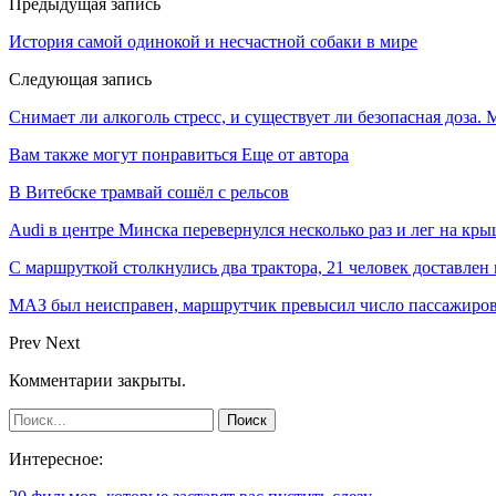
Предыдущая запись
История самой одинокой и несчастной собаки в мире
Следующая запись
Снимает ли алкоголь стресс, и существует ли безопасная доза.
Вам также могут понравиться
Еще от автора
В Витебске трамвай сошёл с рельсов
Audi в центре Минска перевернулся несколько раз и лег на кр
С маршруткой столкнулись два трактора, 21 человек доставлен
МАЗ был неисправен, маршрутчик превысил число пассажиров
Prev
Next
Комментарии закрыты.
Интересное: