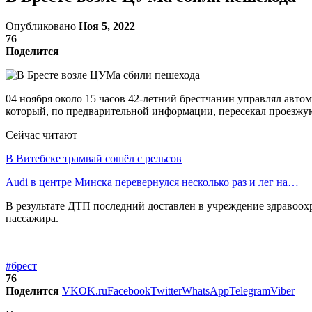
Опубликовано
Ноя 5, 2022
76
Поделится
04 ноября около 15 часов 42-летний брестчанин управлял авто
который, по предварительной информации, пересекал проезжу
Сейчас читают
В Витебске трамвай сошёл с рельсов
Audi в центре Минска перевернулся несколько раз и лег на…
В результате ДТП последний доставлен в учреждение здравоохр
пассажира.
#брест
76
Поделится
VK
OK.ru
Facebook
Twitter
WhatsApp
Telegram
Viber