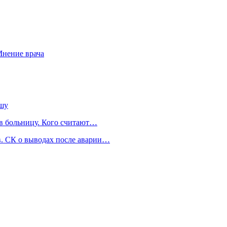
 Мнение врача
ышу
 в больницу. Кого считают…
. СК о выводах после аварии…