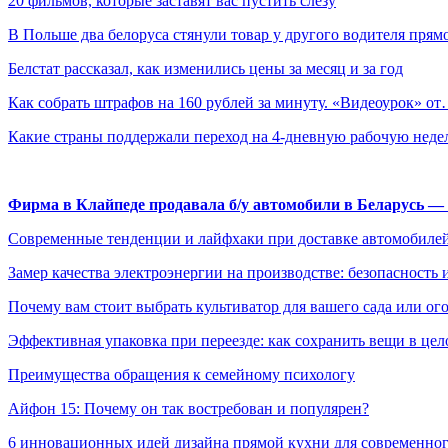
20 фильмов, которые заставят вас пустить слезу
В Польше два белоруса стянули товар у другого водителя пря
Белстат рассказал, как изменились цены за месяц и за год
Как собрать штрафов на 160 рублей за минуту. «Видеоурок» о
Какие страны поддержали переход на 4-дневную рабочую неде
Фирма в Клайпеде продавала б/у автомобили в Беларусь 
Современные тенденции и лайфхаки при доставке автомобилей
Замер качества электроэнергии на производстве: безопасность 
Почему вам стоит выбрать культиватор для вашего сада или ог
Эффективная упаковка при переезде: как сохранить вещи в цел
Преимущества обращения к семейному психологу
Айфон 15: Почему он так востребован и популярен?
6 инновационных идей дизайна прямой кухни для современно