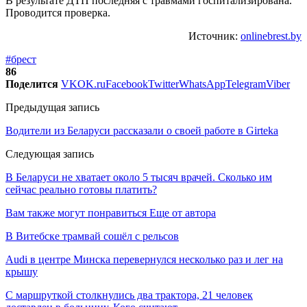
В результате ДТП последняя с травмами госпитализирована.
Проводится проверка.
Источник:
onlinebrest.by
#брест
86
Поделится
VK
OK.ru
Facebook
Twitter
WhatsApp
Telegram
Viber
Предыдущая запись
Водители из Беларуси рассказали о своей работе в Girteka
Следующая запись
В Беларуси не хватает около 5 тысяч врачей. Сколько им
сейчас реально готовы платить?
Вам также могут понравиться
Еще от автора
В Витебске трамвай сошёл с рельсов
Audi в центре Минска перевернулся несколько раз и лег на
крышу
С маршруткой столкнулись два трактора, 21 человек