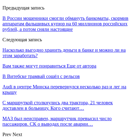
Предыдущая запись
В России мошенники смогли обмануть банкоматы, скормив
аппаратам фальшивых купюр на 60 миллионов российских
рублей, а потом сняли настоящие
Следующая запись
Насколько выгодно хранить деньги в банке и можно ли на
этом заработать?
Вам также могут понравиться
Еще от автора
В Витебске трамвай сошёл с рельсов
Audi в центре Минска перевернулся несколько раз и лег на
крышу
С маршруткой столкнулись два трактора, 21 человек
доставлен в больницу. Кого считают…
МАЗ был неисправен, маршрутчик превысил число
пассажиров. СК о выводах после аварии…
Prev
Next