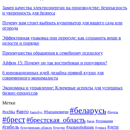
Замер качества электроэнергии на производстве: безопасность
и уверенность для бизнеса
Почему вам стоит выбрать культиватор для вашего сада или
огорода
Эффективная упаковка при переезде: как сохранить вещи в
целости и порядке
Преимущества обращения к семейному психологу
Айфон 15: Почему он так востребован и популярен?
6 инновационных идей дизайна прямой кухни для
современного минималиста
Экономика и управление: Ключевые аспекты для успешных
бизнес-процессов
Метки
#беларусь
#авто
#tochka
#барановичи
#берёза
#автобус
#брест
#брестская_область
#германия
#вело
#гибель
#дети
#дальнобойщик
#гродно
#деньга
#гродненская_область