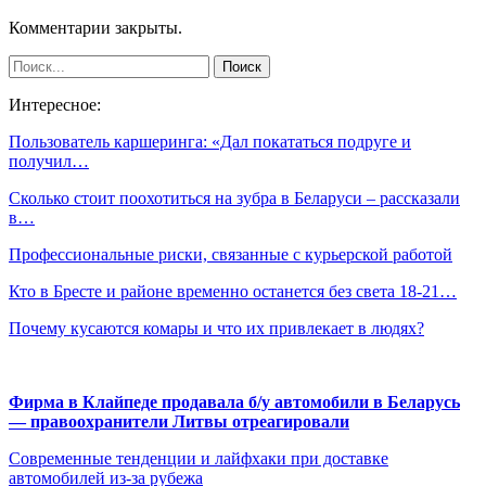
Комментарии закрыты.
Интересное:
Пользователь каршеринга: «Дал покататься подруге и
получил…
Сколько стоит поохотиться на зубра в Беларуси – рассказали
в…
Профессиональные риски, связанные с курьерской работой
Кто в Бресте и районе временно останется без света 18-21…
Почему кусаются комары и что их привлекает в людях?
Фирма в Клайпеде продавала б/у автомобили в Беларусь
— правоохранители Литвы отреагировали
Современные тенденции и лайфхаки при доставке
автомобилей из-за рубежа