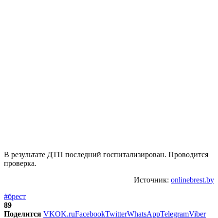
В результате ДТП последний госпитализирован. Проводится
проверка.
Источник:
onlinebrest.by
#брест
89
Поделится
VK
OK.ru
Facebook
Twitter
WhatsApp
Telegram
Viber