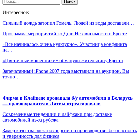
Интересное:
Сильный дождь затопил Гомель. Людей из воды доставали…
Программа мероприятий ко Дню Независимости в Бресте
«Все начиналось очень культурно». Участница конфликта
на…
«Цветочные мошенники» обманули жительницу Бреста
Запечатанный iPhone 2007 года выставили на аукцион. Вы
точно…
Фирма в Клайпеде продавала б/у автомобили в Беларусь
— правоохранители Литвы отреагировали
Современные тенденции и лайфхаки при доставке
автомобилей из-за рубежа
Замер качества электроэнергии на производстве: безопасность
и уверенность для бизнеса