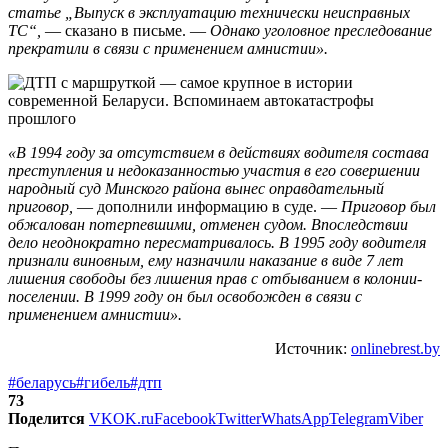
статье „Выпуск в эксплуатацию технически неисправных
ТС“,
— сказано в письме. —
Однако уголовное преследование
прекратили в связи с применением амнистии».
«В 1994 году за отсутствием в действиях водителя состава
преступления и недоказанностью участия в его совершении
народный суд Минского района вынес оправдательный
приговор,
— дополнили информацию в суде. —
Приговор был
обжалован потерпевшими, отменен судом. Впоследствии
дело неоднократно пересматривалось. В 1995 году водителя
признали виновным, ему назначили наказание в виде 7 лет
лишения свободы без лишения прав с отбыванием в колонии-
поселении. В 1999 году он был освобожден в связи с
применением амнистии».
Источник:
onlinebrest.by
#беларусь
#гибель
#дтп
73
Поделится
VK
OK.ru
Facebook
Twitter
WhatsApp
Telegram
Viber