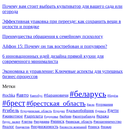
Почему вам стоит выбрать культиватор для вашего сада или
огорода
Эффективная упаковка при переезде: как сохранить вещи в
целости и порядке
Преимущества обращения к семейному психологу
Айфон 15: Почему он так востребован и популярен?
6 инновационных идей дизайна прямой кухни для
современного минималиста
Экономика и управление: Ключевые аспекты для успешных
бизнес-процессов
Метки
#беларусь
#авто
#tochka
#барановичи
#берёза
#автобус
#брест
#брестская_область
#германия
#вело
#гибель
#дети
#дальнобойщик
#гродно
#деньга
#гродненская_область
#животное
#зарплата
#контрабанда
#кража
#кобрин
#здоровье
#минск
#литва
#минская_область
#мошенничество
#курс_валют
#медицина
#налог
#недвижимость
#пинск
#пожар
#наркотик
#новости компаний