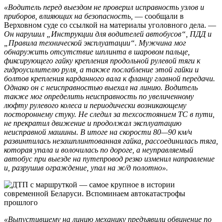
«Водитель перед выездом не проверил исправность узлов и
приборов, влияющих на безопасность,
— сообщали в
Верховном суде со ссылкой на материалы уголовного дела. —
Он нарушил „Инструкции для водителей автобусов“, ПДД и
„Правила технической эксплуатации“. Мужчина мог
обнаружить отсутствие шплинта в шаровом пальце,
фиксирующего гайку крепления продольной рулевой тяги к
гидроусилителю руля, а также послабление этой гайки и
болтов крепления карданного вала к фланцу главной передачи.
Однако он с неисправностью выехал на линию. Водитель
также мог определить неисправность по увеличенному
люфту рулевого колеса и периодически возникающему
постороннему стуку. Не следил за техсостоянием ТС в пути,
не прекратил движение и продолжал эксплуатацию
неисправной машины. В итоге на скорости 80—90 км/ч
развинтилась незашплинтованная гайка, рассоединилась тяга,
которая упала и волочилась по дороге, а неуправляемый
автобус при выезде на путепровод резко изменил направление
и, разрушив ограждение, упал на ж/д полотно».
«Выпустившему на линию механику предъявили обвинение по