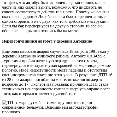
тот факт, что автобус был заполнен людьми и лишь малая
часть из них смогла выйти, возможно, что цифра эта не
совсем соответствует действительности. Почему же бензин
оказался на дороге? Люк бензовоза был закреплен лишь с
одной стороны, а не с двух, как того требовала инструкция.
Если бы бак перевернулся на другую сторону, то все бы
обошлось — крышка осталась бы на месте.
Перевернувшийся автобус у деревни Хатежино
Еще одна массовая авария случилась 18 августа 1991 года у
деревни Хатежино Минского района. Автобус ЛАЗ-699 с
туристами пробил железную ограду, вылетел с моста,
перевернулся в воздухе и упал крышей на железнодорожное
полотно. Из-за недоступности места падения и отсутствия
специнструментов спасение затянулось. В результате ДТП 16
из 28 пассажиров погибли на месте, позже число жертв
возросло до 17. Экспертиза показала: причиной ДТП стала
техническая неисправность: колеса вывернуло вправо после
того, как оторвался элемент рулевой тяги.