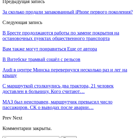
Предыдущая запись
За сколько продали запакованный iPhone первого поколения?
Следующая запись
В Бресте продолжаются работы по замене покрытия на
остановочных пунктах общественного транспорта
Вам также могут понравиться
Еще от автора
В Витебске трамвай сошёл с рельсов
Audi в центре Минска перевернулся несколько раз и лег на
крышу
С маршруткой столкнулись два трактора, 21 человек
доставлен в больницу. Кого считают…
МАЗ был неисправен, маршрутчик превысил число
пассажиров. СК о выводах после аварии…
Prev
Next
Комментарии закрыты.