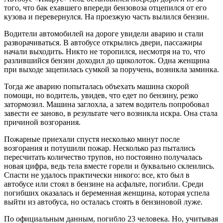
того, что бак ехавшего впереди бензовоза отцепился от его
кузова и перевернулся. На проезжую часть вылился бензин.
Водители автомобилей на дороге увидели аварию и стали
разворачиваться. В автобусе открылись двери, пассажиры
начали выходить. Никто не торопился, несмотря на то, что
разлившийся бензин доходил до щиколоток. Одна женщина
при выходе зацепилась сумкой за поручень, возникла заминка.
Тогда же аварию попыталась объехать машина скорой
помощи, но водитель, увидев, что едет по бензину, резко
затормозил. Машина заглохла, а затем водитель попробовал
завести ее заново, в результате чего возникла искра. Она стала
причиной возгорания.
Пожарные приехали спустя несколько минут после
возгорания и потушили пожар. Несколько раз пытались
пересчитать количество трупов, но постоянно получалась
новая цифра, ведь тела вместе горели и буквально склеились.
Спасти не удалось практически никого: все, кто был в
автобусе или стоял в бензине на асфальте, погибли. Среди
погибших оказалась и беременная женщина, которая успела
выйти из автобуса, но осталась стоять в бензиновой луже.
По официальным данным, погибло 23 человека. Но, учитывая