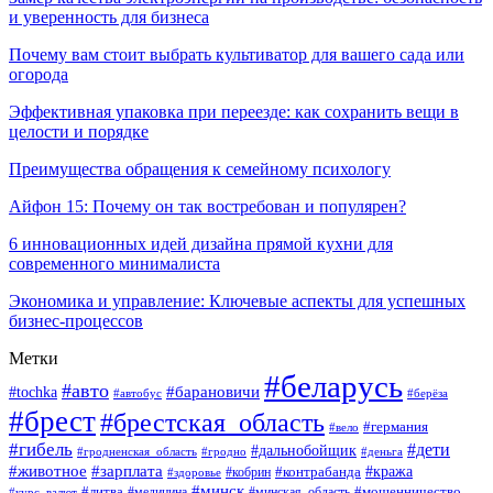
и уверенность для бизнеса
Почему вам стоит выбрать культиватор для вашего сада или
огорода
Эффективная упаковка при переезде: как сохранить вещи в
целости и порядке
Преимущества обращения к семейному психологу
Айфон 15: Почему он так востребован и популярен?
6 инновационных идей дизайна прямой кухни для
современного минималиста
Экономика и управление: Ключевые аспекты для успешных
бизнес-процессов
Метки
#беларусь
#авто
#tochka
#барановичи
#берёза
#автобус
#брест
#брестская_область
#германия
#вело
#гибель
#дети
#дальнобойщик
#гродно
#деньга
#гродненская_область
#животное
#зарплата
#контрабанда
#кража
#кобрин
#здоровье
#минск
#литва
#минская_область
#мошенничество
#курс_валют
#медицина