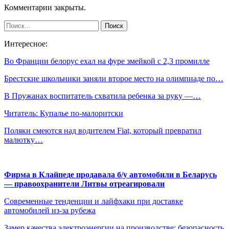
Комментарии закрыты.
Интересное:
Во Франции белорус ехал на фуре змейкой с 2,3 промилле
Брестские школьники заняли второе место на олимпиаде по…
В Пружанах воспитатель схватила ребенка за руку —…
Читатель: Купалье по-малоритски
Поляки смеются над водителем Fiat, который превратил
малютку…
Фирма в Клайпеде продавала б/у автомобили в Беларусь
— правоохранители Литвы отреагировали
Современные тенденции и лайфхаки при доставке
автомобилей из-за рубежа
Замер качества электроэнергии на производстве: безопасность