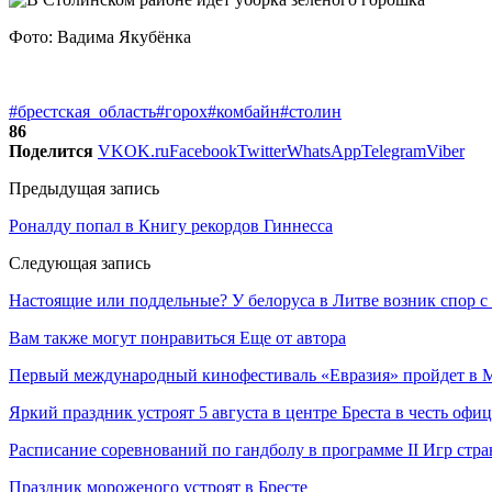
Фото: Вадима Якубёнка
#брестская_область
#горох
#комбайн
#столин
86
Поделится
VK
OK.ru
Facebook
Twitter
WhatsApp
Telegram
Viber
Предыдущая запись
Роналду попал в Книгу рекордов Гиннесса
Следующая запись
Настоящие или поддельные? У белоруса в Литве возник спор с
Вам также могут понравиться
Еще от автора
Первый международный кинофестиваль «Евразия» пройдет в Мо
Яркий праздник устроят 5 августа в центре Бреста в честь оф
Расписание соревнований по гандболу в программе II Игр ст
Праздник мороженого устроят в Бресте