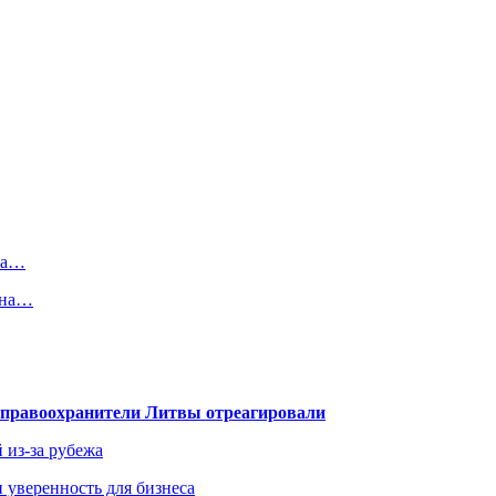
шла…
ина…
— правоохранители Литвы отреагировали
 из-за рубежа
и уверенность для бизнеса