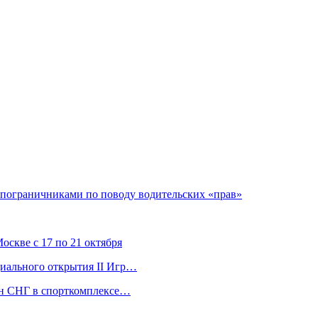
 пограничниками по поводу водительских «прав»
скве с 17 по 21 октября
ициального открытия II Игр…
ран СНГ в спорткомплексе…