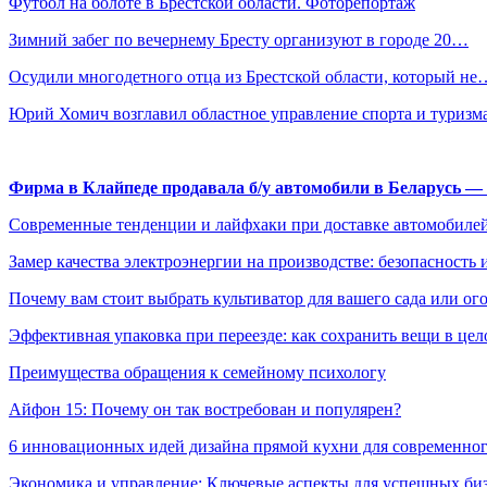
Футбол на болоте в Брестской области. Фоторепортаж
Зимний забег по вечернему Бресту организуют в городе 20…
Осудили многодетного отца из Брестской области, который не
Юрий Хомич возглавил областное управление спорта и туризм
Фирма в Клайпеде продавала б/у автомобили в Беларусь 
Современные тенденции и лайфхаки при доставке автомобилей
Замер качества электроэнергии на производстве: безопасность 
Почему вам стоит выбрать культиватор для вашего сада или ог
Эффективная упаковка при переезде: как сохранить вещи в цел
Преимущества обращения к семейному психологу
Айфон 15: Почему он так востребован и популярен?
6 инновационных идей дизайна прямой кухни для современно
Экономика и управление: Ключевые аспекты для успешных би