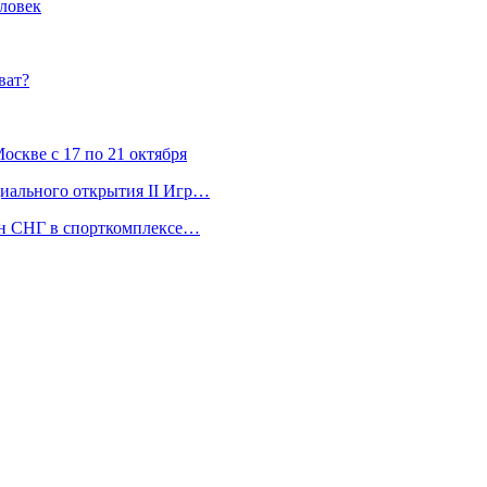
ловек
ват?
скве с 17 по 21 октября
ициального открытия II Игр…
ран СНГ в спорткомплексе…