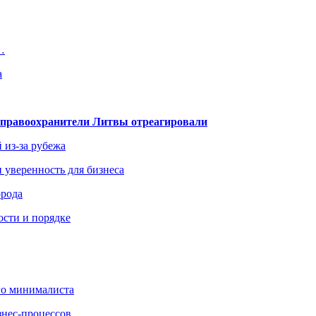
…
а
— правоохранители Литвы отреагировали
 из-за рубежа
и уверенность для бизнеса
орода
ости и порядке
го минималиста
знес-процессов