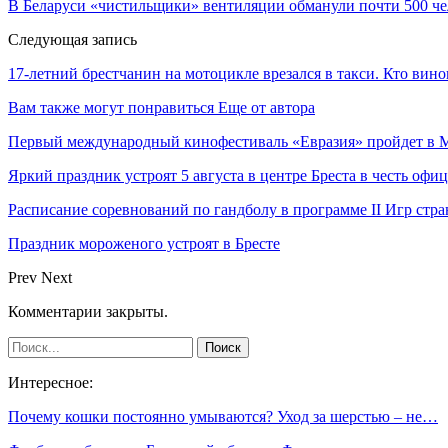
В Беларуси «чистильщики» вентиляции обманули почти 500 че
Следующая запись
17-летний брестчанин на мотоцикле врезался в такси. Кто вино
Вам также могут понравиться
Еще от автора
Первый международный кинофестиваль «Евразия» пройдет в Мо
Яркий праздник устроят 5 августа в центре Бреста в честь оф
Расписание соревнований по гандболу в программе II Игр ст
Праздник мороженого устроят в Бресте
Prev
Next
Комментарии закрыты.
Интересное:
Почему кошки постоянно умываются? Уход за шерстью – не…