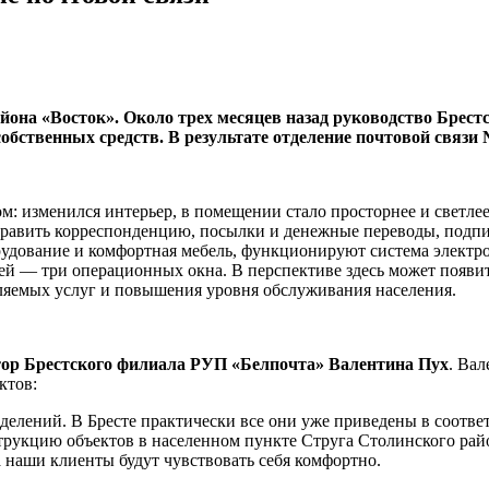
на «Восток». Около трех месяцев назад руководство Брест
собственных средств. В результате отделение почтовой связи
 изменился интерьер, в помещении стало просторнее и светлее
править корреспонденцию, посылки и денежные переводы, подпи
рудование и комфортная мебель, функционируют система электр
ей — три операционных окна. В перспективе здесь может появи
вляемых услуг и повышения уровня обслуживания населения.
тор Брестского филиала РУП «Белпочта» Валентина Пух
. Ва
ктов:
отделений. В Бресте практически все они уже приведены в соотв
струкцию объектов в населенном пункте Струга Столинского рай
а наши клиенты будут чувствовать себя комфортно.