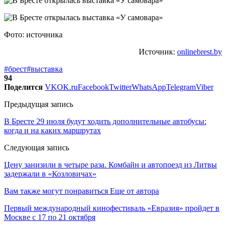
Фото: источника
Источник:
onlinebrest.by
#брест
#выставка
94
Поделится
VK
OK.ru
Facebook
Twitter
WhatsApp
Telegram
Viber
Предыдущая запись
В Бресте 29 июля будут ходить дополнительные автобусы:
когда и на каких маршрутах
Следующая запись
Цену занизили в четыре раза. Комбайн и автопоезд из Литвы
задержали в «Козловичах»
Вам также могут понравиться
Еще от автора
Первый международный кинофестиваль «Евразия» пройдет в
Москве с 17 по 21 октября