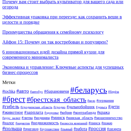
Почему вам стоит выбрать культиватор для вашего сада или
огорода
Эффективная упаковка при переезде: как сохранить вещи в
целости и порядке
Преимущества обращения к семейному психологу
Айфон 15: Почему он так востребован и популярен?
6 инновационных идей дизайна прямой кухни для
современного минималиста
Экономика и управление: Ключевые аспекты для успешных
бизнес-процессов
Метки
#беларусь
#авто
#tochka
#барановичи
#берёза
#автобус
#брест
#брестская_область
#германия
#вело
#гибель
#дети
#дальнобойщик
#гродно
#деньга
#гродненская_область
#животное
#зарплата
#контрабанда
#кража
#кобрин
#здоровье
#минск
#литва
#минская_область
#мошенничество
#курс_валют
#медицина
#налог
#недвижимость
#пинск
#пожар
#наркотик
#новости компаний
#польша
#россия
#работа
#сигарета
#приговор
#путешествие
#пьяный