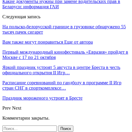
Какие документы нужны при замене водительских прав в
Беларуси: информация ГАИ
Следующая запись
На польско-белорусской границе в грузовике обнаружено 55
тысяч пачек сигарет
Вам также могут понравиться
Еще от автора
Первый международный кинофестиваль «Евразия» пройдет в
Москве с 17 по 21 октября
Яркий праздник устроят 5 августа в центре Бреста в честь
официального открытия II Игр…
Расписание соревнований по гандболу в программе II Игр
стран СНГ в спорткомплексе…
Праздник мороженого устроят в Бресте
Prev
Next
Комментарии закрыты.