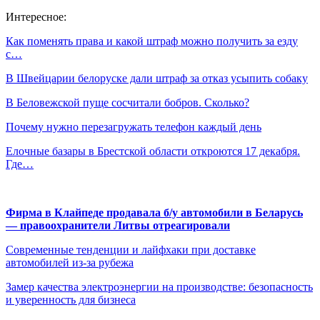
Интересное:
Как поменять права и какой штраф можно получить за езду
с…
В Швейцарии белоруске дали штраф за отказ усыпить собаку
В Беловежской пуще сосчитали бобров. Сколько?
Почему нужно перезагружать телефон каждый день
Елочные базары в Брестской области откроются 17 декабря.
Где…
Фирма в Клайпеде продавала б/у автомобили в Беларусь
— правоохранители Литвы отреагировали
Современные тенденции и лайфхаки при доставке
автомобилей из-за рубежа
Замер качества электроэнергии на производстве: безопасность
и уверенность для бизнеса