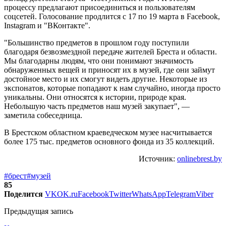
процессу предлагают присоединиться и пользователям
соцсетей. Голосование продлится с 17 по 19 марта в Facebook,
Instagram и "ВКонтакте".
"Большинство предметов в прошлом году поступили
благодаря безвозмездной передаче жителей Бреста и области.
Мы благодарны людям, что они понимают значимость
обнаруженных вещей и приносят их в музей, где они займут
достойное место и их смогут видеть другие. Некоторые из
экспонатов, которые попадают к нам случайно, иногда просто
уникальны. Они относятся к истории, природе края.
Небольшую часть предметов наш музей закупает", —
заметила собеседница.
В Брестском областном краеведческом музее насчитывается
более 175 тыс. предметов основного фонда из 35 коллекций.
Источник:
onlinebrest.by
#брест
#музей
85
Поделится
VK
OK.ru
Facebook
Twitter
WhatsApp
Telegram
Viber
Предыдущая запись