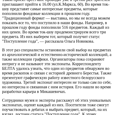
приглашают прийти к 16.00 (ул.К.Маркса, 60). Во время ток-
шоу представят самые интересные предметы, которые
пополнили фондовые коллекции в прошлом году.
"Традиционный формат — выставка, но мы не всегда можем
показать все то, что поступило в наши фонды. Например, в
прошлом году фонды пополнили 516 предметов. Каждый из
них ценен. Во время ток-шоу продемонстрируем всего три
предмета. Из них выберем тот, который получит статус
"Поступление года", — рассказала Ольга Новикова.
В этот раз специалисты остановили свой выбор на предметах
из археологической и естественно-исторической коллекций, а
также коллекции графики. Организаторы пока сохраняют
интригу и не называют эти экспонаты. Корреспонденту
БЕЛТА удалось узнать, что один из предметов обнаружен во
время раскопок и связан с историей древнего Берестья. Также
презентуют графическую работу известного белорусского
художника. Третий экспонат интересен не только сам по себе,
но интересна и связанная с ним история. Его нашли во время
разработки карьера в Микашевичах.
Сотрудники музея и эксперты расскажут об этих уникальных
экспонатах, оценят каждый из них. Посетители тоже смогут
поучаствовать в дебатах и выбрать предмет, который, на их
взгляд, достоин статуса "Поступление года". К этому